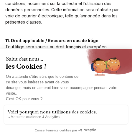
conditions, notamment sur la collecte et l’utilisation des
données personnelles. Cette information sera réalisée par
voie de courrier électronique, telle qu’annoncée dans les
présentes clauses.
11. Droit applicable / Recours en cas de litige
Tout litige sera soumis au droit français et européen.
Subscribe to our newsletter
Get all the latest art market news, reports and content via
our monthly newletter.
Our services
Information
Why Art Hedge
Contact us
Our platform
CGU
Auction houses
Privacy
Becoming a