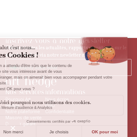
Inscrivez-vous à notre newsletter
Obtenez toutes les actualités, rapports et contenus sur le
marché de l'art via notre newletter mensuelle.
Nos services
Informations
Pourquoi Art
Nous écrire
Hedge
CGU
Notre plateforme
Confidentialité
Maisons de vente
Devenir garant